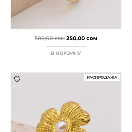
Первоначальная
Текущая
500,00
сом
250,00
сом
цена
цена:
В КОРЗИНУ
составляла
250,00 сом.
500,00 сом.
ПРОД
РАСПРОДАЖА
ТОВАР