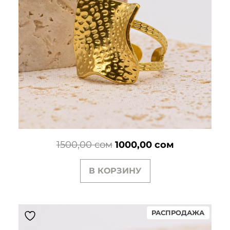
Первоначальная
Текущая
1500,00
сом
1000,00
сом
цена
цена:
В КОРЗИНУ
составляла
1000,00 сом
1500,00 сом.
ПРОД
РАСПРОДАЖА
ТОВАР