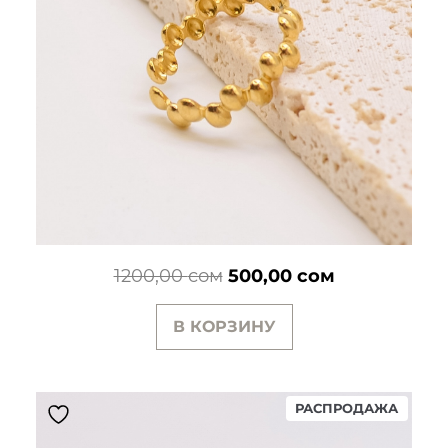
Первоначальная
Текущая
1200,00
сом
500,00
сом
цена
цена:
В КОРЗИНУ
составляла
500,00 сом.
1200,00 сом.
ПРОД
РАСПРОДАЖА
ТОВАР