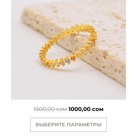
Первоначальная
Текущая
1500,00
сом
1000,00
сом
цена
цена:
ВЫБЕРИТЕ ПАРАМЕТРЫ
составляла
1000,00 сом