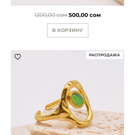
Первоначальная
Текущая
1200,00
сом
500,00
сом
цена
цена:
В КОРЗИНУ
составляла
500,00 сом.
1200,00 сом.
ПРОД
РАСПРОДАЖА
ТОВАР