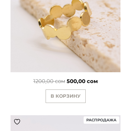
Первоначальная
Текущая
1200,00
сом
500,00
сом
цена
цена:
В КОРЗИНУ
составляла
500,00 сом.
1200,00 сом.
ПРОД
РАСПРОДАЖА
ТОВАР