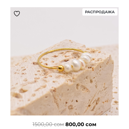
1500,00 сом.
ПРОД
РАСПРОДАЖА
ТОВАР
Первоначальная
Текущая
1500,00
сом
800,00
сом