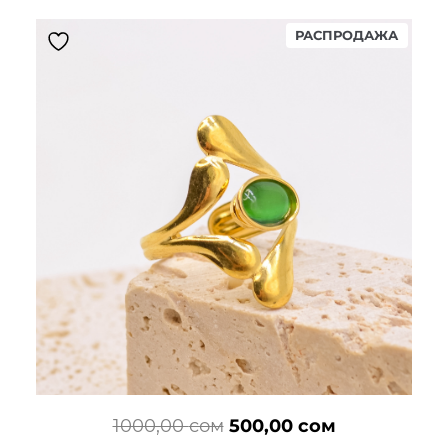
ПРОД
РАСПРОДАЖА
ТОВАР
Первоначальная
Текущая
1000,00
сом
500,00
сом