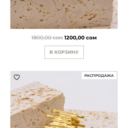
Первоначальная
Текущая
1800,00
сом
1200,00
сом
цена
цена:
В КОРЗИНУ
составляла
1200,00 сом
1800,00 сом.
ПРОД
РАСПРОДАЖА
ТОВАР