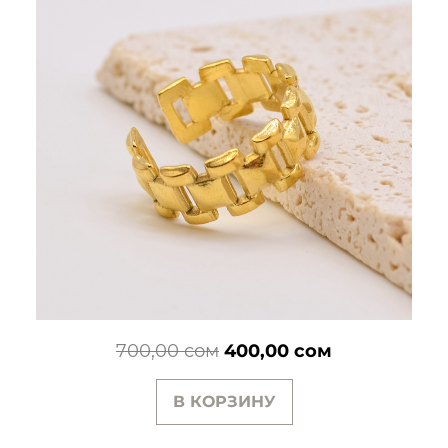
Первоначальная
Текущая
700,00
сом
400,00
сом
цена
цена:
В КОРЗИНУ
составляла
400,00 сом.
700,00 сом.