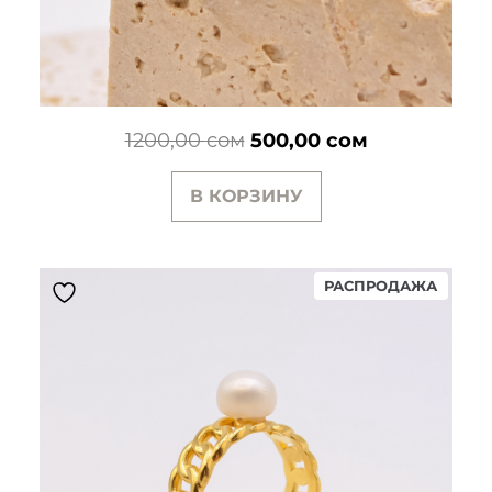
Первоначальная
Текущая
1200,00
сом
500,00
сом
цена
цена:
В КОРЗИНУ
составляла
500,00 сом.
1200,00 сом.
ПРОД
РАСПРОДАЖА
ТОВАР