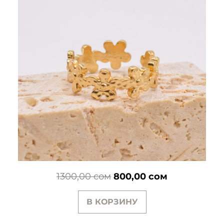
Первоначальная
Текущая
1300,00
сом
800,00
сом
цена
цена:
В КОРЗИНУ
составляла
800,00 сом.
1300,00 сом.