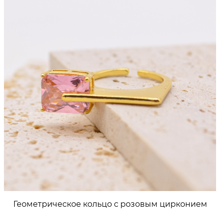
SA
Геометрическое кольцо с розовым цирконием