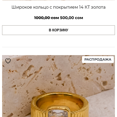
Широкое кольцо с покрытием 14 КТ золота
Первоначальная
Текущая
1000,00
сом
500,00
сом
цена
цена:
В КОРЗИНУ
составляла
500,00 сом.
1000,00 сом.
PR
РАСПРОДАЖА
ON
SA