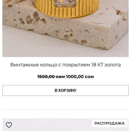
Винтажные кольцо с покрытием 18 КТ золота
Первоначальная
Текущая
1500,00
сом
1000,00
сом
цена
цена:
В КОРЗИНУ
составляла
1000,00 сом.
1500,00 сом.
PR
РАСПРОДАЖА
ON