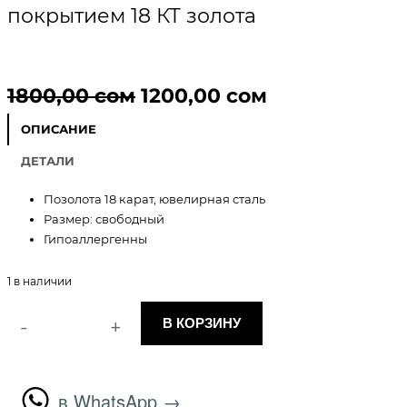
покрытием 18 КТ золота
П
Т
1800,00
сом
1200,00
сом
е
е
ОПИСАНИЕ
р
к
ДЕТАЛИ
в
у
Позолота 18 карат, ювелирная сталь
Размер: свободный
о
щ
Гипоаллергенны
н
а
1 в наличии
а
я
-
+
В КОРЗИНУ
ч
ц
К
о
а
е
л
и
в WhatsApp →
л
н