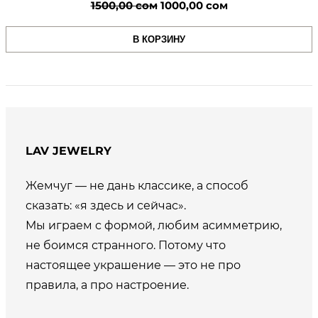
Первоначальная
Текущая
1500,00
сом
1000,00
сом
цена
цена:
В КОРЗИНУ
составляла
1000,00 сом.
1500,00 сом.
LAV JEWELRY
Жемчуг — не дань классике, а способ
сказать: «я здесь и сейчас».
Мы играем с формой, любим асимметрию,
не боимся странного. Потому что
настоящее украшение — это не про
правила, а про настроение.