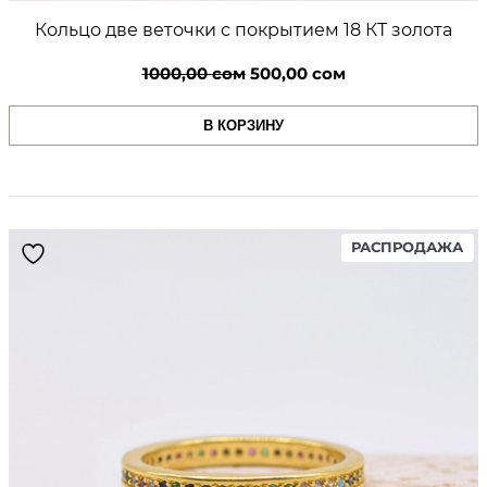
Кольцо две веточки с покрытием 18 КТ золота
Первоначальная
Текущая
1000,00
сом
500,00
сом
цена
цена:
В КОРЗИНУ
составляла
500,00 сом.
1000,00 сом.
PR
РАСПРОДАЖА
ON
SA