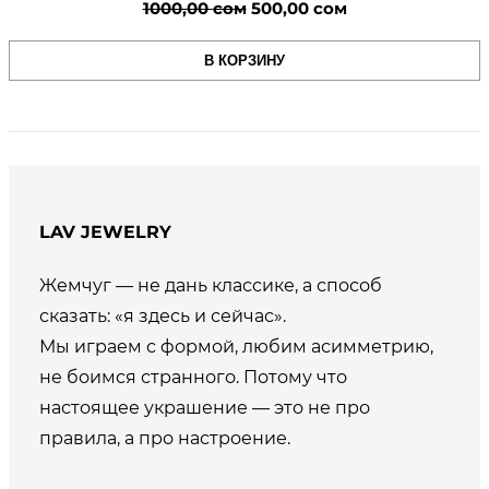
Первоначальная
Текущая
1000,00
сом
500,00
сом
цена
цена:
В КОРЗИНУ
составляла
500,00 сом.
1000,00 сом.
LAV JEWELRY
Жемчуг — не дань классике, а способ
сказать: «я здесь и сейчас».
Мы играем с формой, любим асимметрию,
не боимся странного. Потому что
настоящее украшение — это не про
правила, а про настроение.