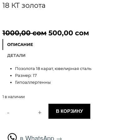
18 КТ золота
П
Т
1000,00
сом
500,00
сом
е
е
ОПИСАНИЕ
р
к
ДЕТАЛИ
в
у
​Позолота 18 карат, ювелирная сталь
Размер: 17
о
щ
Гипоаллергенны
н
а
1 в наличии
а
я
-
+
В КОРЗИНУ
ч
ц
К
о
а
е
л
и
в WhatsApp →
л
н