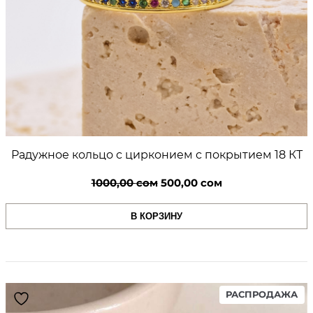
Радужное кольцо с цирконием с покрытием 18 КТ
Первоначальная
Текущая
1000,00
сом
500,00
сом
цена
цена:
В КОРЗИНУ
составляла
500,00 сом.
1000,00 сом.
PR
РАСПРОДАЖА
ON