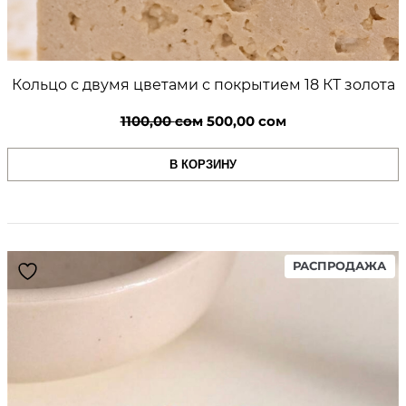
Кольцо с двумя цветами с покрытием 18 КТ золота
Первоначальная
Текущая
1100,00
сом
500,00
сом
цена
цена:
В КОРЗИНУ
составляла
500,00 сом.
1100,00 сом.
PR
РАСПРОДАЖА
ON
SA