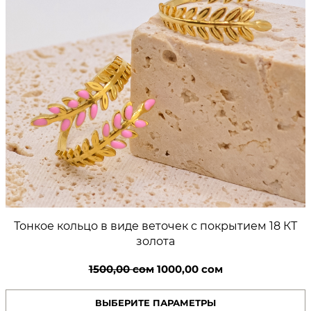
0
К
Т
0
з
о
л
о
с
т
о
а
м
.
Тонкое кольцо в виде веточек с покрытием 18 КТ
золота
Первоначальная
Текущая
1500,00
сом
1000,00
сом
цена
цена:
ВЫБЕРИТЕ ПАРАМЕТРЫ
составляла
1000,00 сом.