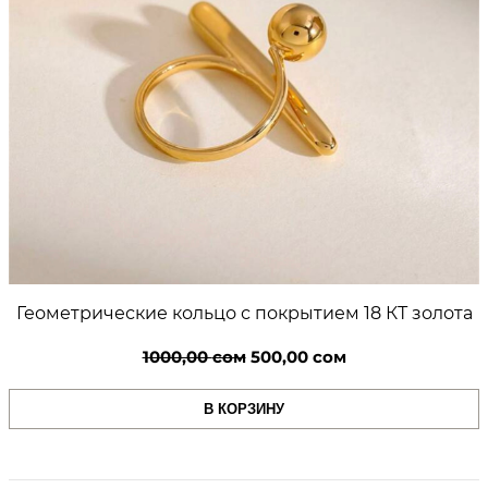
Геометрические кольцо с покрытием 18 КТ золота
Первоначальная
Текущая
1000,00
сом
500,00
сом
цена
цена:
В КОРЗИНУ
составляла
500,00 сом.
1000,00 сом.