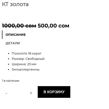
КТ золота
П
Т
1000,00
сом
500,00
сом
е
е
ОПИСАНИЕ
р
к
ДЕТАЛИ
в
у
Позолота 18 карат
Размер: Свободный
о
щ
Ширина: 23 мм
Гипоаллергенны
н
а
а
я
1 в наличии
ч
ц
-
+
В КОРЗИНУ
К
а
е
о
л
л
н