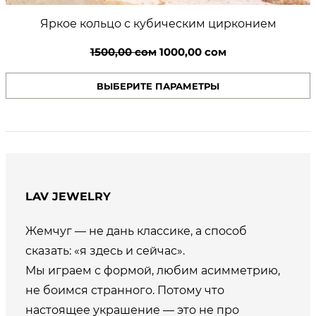
Яркое кольцо с кубическим цирконием
Первоначальная
Текущая
1500,00
сом
1000,00
сом
цена
цена:
ВЫБЕРИТЕ ПАРАМЕТРЫ
составляла
1000,00 сом.
1500,00 сом.
LAV JEWELRY
Жемчуг — не дань классике, а способ
сказать: «я здесь и сейчас».
Мы играем с формой, любим асимметрию,
не боимся странного. Потому что
настоящее украшение — это не про