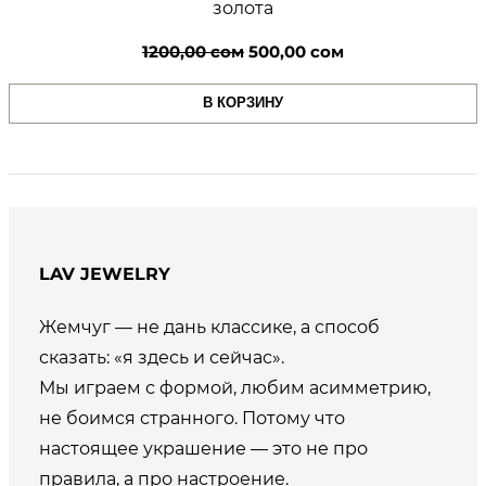
золота
Первоначальная
Текущая
1200,00
сом
500,00
сом
цена
цена:
В КОРЗИНУ
составляла
500,00 сом.
1200,00 сом.
LAV JEWELRY
Жемчуг — не дань классике, а способ
сказать: «я здесь и сейчас».
Мы играем с формой, любим асимметрию,
не боимся странного. Потому что
настоящее украшение — это не про
правила, а про настроение.