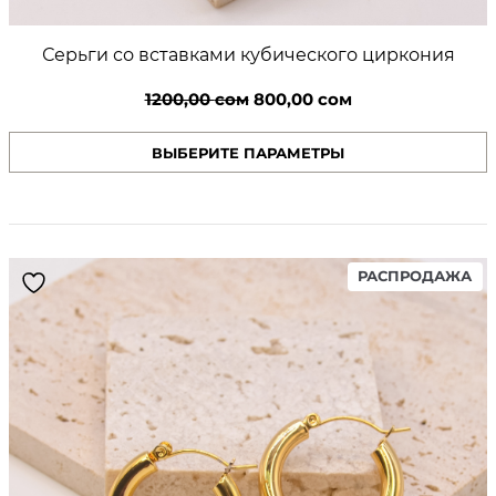
Серьги со вставками кубического циркония
Первоначальная
Текущая
1200,00
сом
800,00
сом
цена
цена:
ВЫБЕРИТЕ ПАРАМЕТРЫ
составляла
800,00 сом.
1200,00 сом.
PR
РАСПРОДАЖА
ON
SA