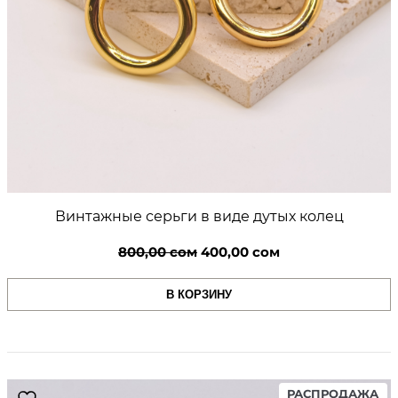
Винтажные серьги в виде дутых колец
Первоначальная
Текущая
800,00
сом
400,00
сом
цена
цена:
В КОРЗИНУ
составляла
400,00 сом.
800,00 сом.
PR
РАСПРОДАЖА