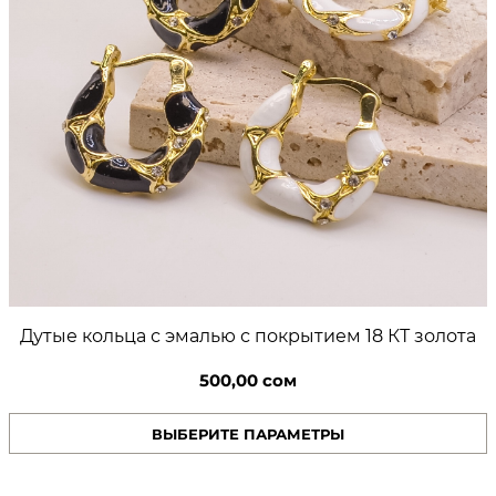
0
т
и
0
е
м
1
8
с
К
о
Т
з
м
о
л
.
о
т
а
Дутые кольца с эмалью с покрытием 18 КТ золота
500,00
сом
ВЫБЕРИТЕ ПАРАМЕТРЫ