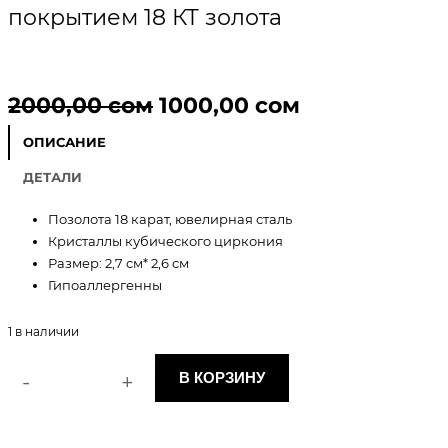
покрытием 18 КТ золота
П
Т
2000,00
сом
1000,00
сом
е
е
ОПИСАНИЕ
р
к
ДЕТАЛИ
в
у
​Позолота 18 карат, ювелирная сталь
Кристаллы кубического циркония
о
щ
Размер: 2,7 см* 2,6 см
Гипоаллергенны
н
а
а
я
1 в наличии
ч
ц
-
+
В КОРЗИНУ
К
а
е
о
л
л
н