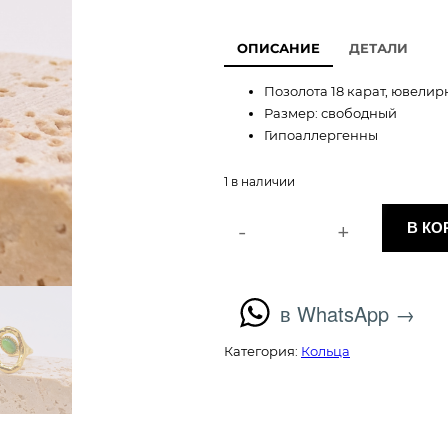
е
ОПИСАНИЕ
ДЕТАЛИ
р
Позолота 18 карат, ювелир
в
Размер: свободный
Гипоаллергенны
о
1 в наличии
н
а
-
+
В КО
К
о
ч
л
и
в WhatsApp →
а
ч
е
л
Категория:
Кольца
с
т
ь
в
н
о