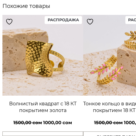
Похожие товары
PRODUCT
РАСПРОДАЖА
РА
ON
SALE
Волнистый квадрат с 18 КТ
Тонкое кольцо в вид
покрытием золота
покрытием 18 КТ
Первоначальная
Текущая
Перв
1500,00
сом
1000,00
сом
1500,00
сом
1000
цена
цена:
цена