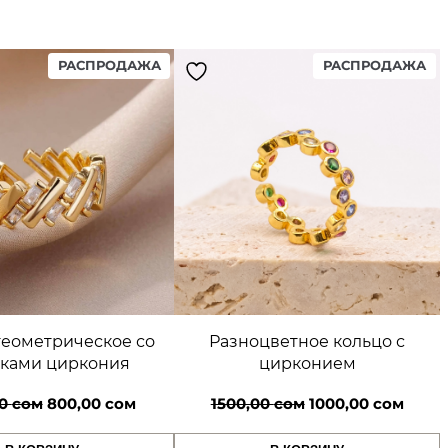
4
PRODUCT
PR
РАСПРОДАЖА
РАСПРОДАЖА
0
ON
ON
SALE
SA
0
,
0
0
с
геометрическое со
Разноцветное кольцо с
вками циркония
цирконием
о
Первоначальная
Текущая
Первоначальная
Теку
00
сом
800,00
сом
1500,00
сом
1000,00
сом
м
цена
цена:
цена
цена: