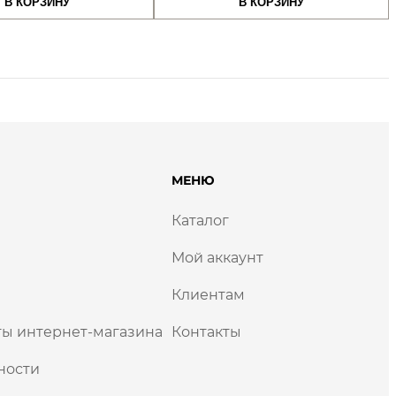
.
В КОРЗИНУ
В КОРЗИНУ
составляла
800,00 сом.
составляла
1000,
1000,00 сом.
1500,00 сом.
МЕНЮ
Каталог
Мой аккаунт
Клиентам
ы интернет-магазина
Контакты
ности