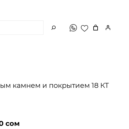
ПОИСК
ым камнем и покрытием 18 КТ
Т
00
сом