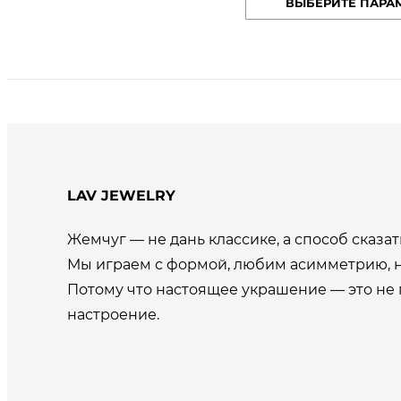
ВЫБЕРИТЕ ПАРА
составляла
1000,00 сом.
сост
1500,00 сом.
1500,
LAV JEWELRY
Жемчуг — не дань классике, а способ сказать
Мы играем с формой, любим асимметрию, н
Потому что настоящее украшение — это не 
настроение.