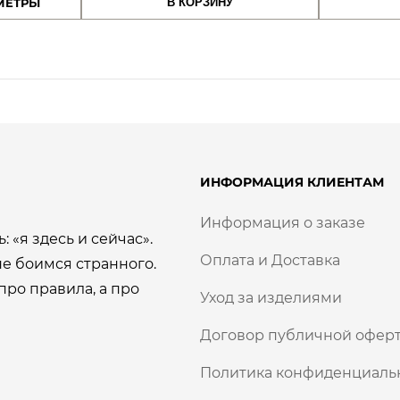
а
ы
МЕТРЫ
В КОРЗИНУ
авляла
1000,00 сом.
составляла
500,00 сом.
м
00 сом.
1000,00 сом.
в
к
а
л
м
н
я
е
м
л
и
п
ИНФОРМАЦИЯ КЛИЕНТАМ
а
о
к
Информация о заказе
8
р
: «я здесь и сейчас».
ы
Оплата и Доставка
е боимся странного.
0
т
про правила, а про
Уход за изделиями
и
0
е
Договор публичной оферт
м
,
1
Политика конфиденциаль
8
0
К