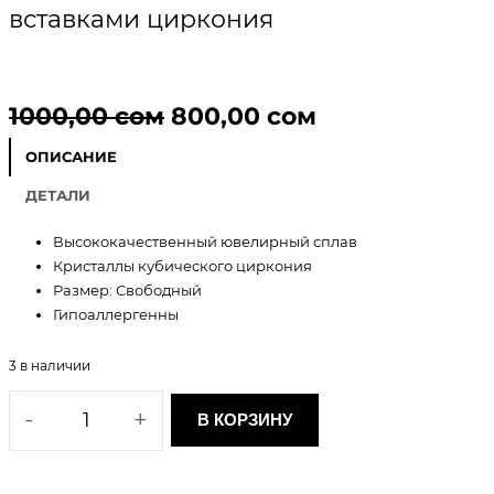
вставками циркония
П
Т
1000,00
сом
800,00
сом
е
е
ОПИСАНИЕ
р
к
ДЕТАЛИ
в
у
Высококачественный ювелирный сплав
Кристаллы кубического циркония
о
щ
Размер: Свободный
Гипоаллергенны
н
а
а
я
3 в наличии
К
ч
ц
-
+
В КОРЗИНУ
о
а
е
л
и
л
н