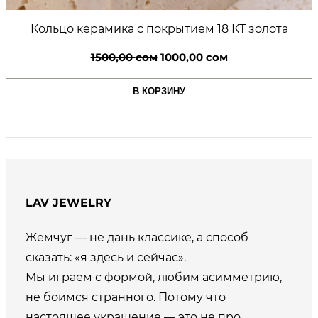
Кольцо керамика с покрытием 18 КТ золота
Первоначальная
Текущая
1500,00
сом
1000,00
сом
цена
цена:
В КОРЗИНУ
составляла
1000,00 сом.
1500,00 сом.
LAV JEWELRY
Жемчуг — не дань классике, а способ
сказать: «я здесь и сейчас».
Мы играем с формой, любим асимметрию,
не боимся странного. Потому что
настоящее украшение — это не про