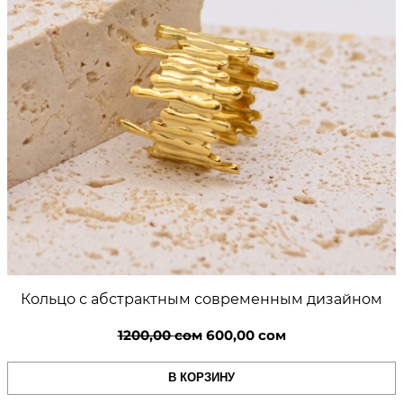
0
м
и
0
ц
и
р
к
с
о
о
н
и
м
я
.
Кольцо с абстрактным современным дизайном
Первоначальная
Текущая
1200,00
сом
600,00
сом
цена
цена:
В КОРЗИНУ
составляла
600,00 сом.