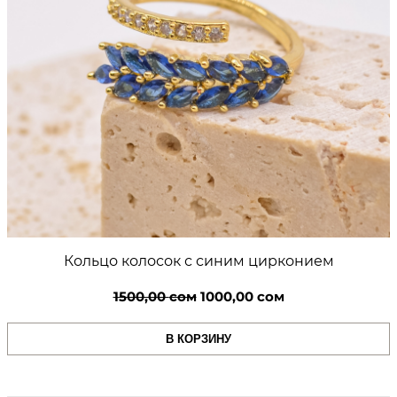
Кольцо колосок с синим цирконием
Первоначальная
Текущая
1500,00
сом
1000,00
сом
цена
цена:
В КОРЗИНУ
составляла
1000,00 сом.
1500,00 сом.