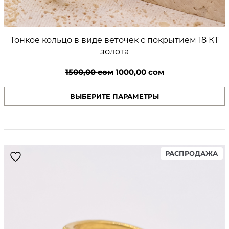
Тонкое кольцо в виде веточек с покрытием 18 КТ
золота
Первоначальная
Текущая
1500,00
сом
1000,00
сом
цена
цена:
ВЫБЕРИТЕ ПАРАМЕТРЫ
составляла
1000,00 сом.
1500,00 сом.
PR
РАСПРОДАЖА
ON
SA