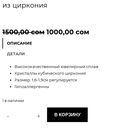
из циркония
П
Т
1500,00
сом
1000,00
сом
е
е
ОПИСАНИЕ
р
к
ДЕТАЛИ
в
у
Высококачественный ювелирный сплав
Кристаллы кубического циркония
о
щ
Размер: 1,6-1,9см регулируется
Гипоаллергенны
н
а
а
я
1 в наличии
ч
ц
-
+
В КОРЗИНУ
К
а
е
о
л
л
н