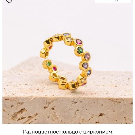
ON
SA
Разноцветное кольцо с цирконием