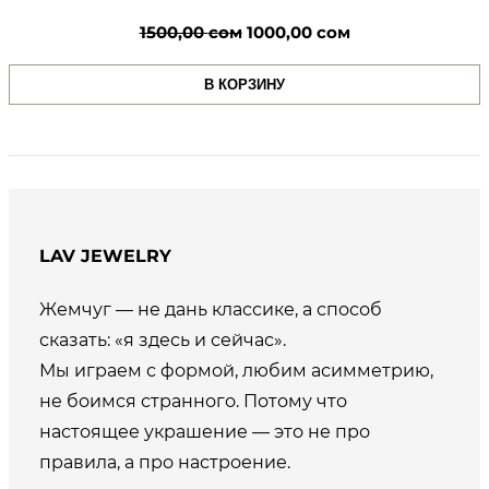
Первоначальная
Текущая
1500,00
сом
1000,00
сом
цена
цена:
В КОРЗИНУ
составляла
1000,00 сом.
1500,00 сом.
LAV JEWELRY
Жемчуг — не дань классике, а способ
сказать: «я здесь и сейчас».
Мы играем с формой, любим асимметрию,
не боимся странного. Потому что
настоящее украшение — это не про
правила, а про настроение.