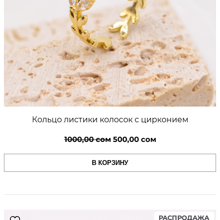
Кольцо листики колосок с цирконием
Первоначальная
Текущая
1000,00
сом
500,00
сом
цена
цена:
В КОРЗИНУ
составляла
500,00 сом.
1000,00 сом.
PR
РАСПРОДАЖА