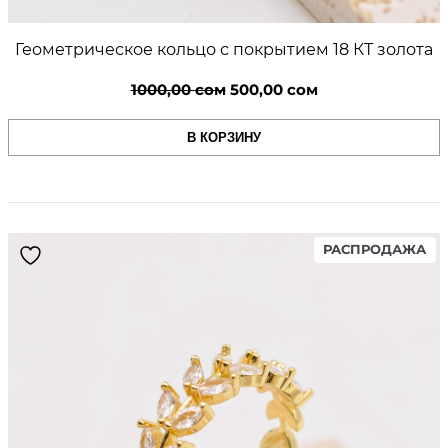
Геометрическое кольцо с покрытием 18 КТ золота
Первоначальная
Текущая
1000,00
сом
500,00
сом
цена
цена:
В КОРЗИНУ
составляла
500,00 сом.
1000,00 сом.
PR
РАСПРОДАЖА
ON
SA