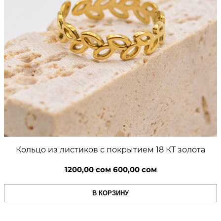
0
и
и
0
з
ц
и
р
с
к
о
о
н
м
и
я
.
Кольцо из листиков с покрытием 18 КТ золота
Первоначальная
Текущая
1200,00
сом
600,00
сом
цена
цена:
В КОРЗИНУ
составляла
600,00 сом.
1200,00 сом.