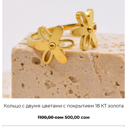
Кольцо с двумя цветами с покрытием 18 КТ золота
Первоначальная
Текущая
1100,00
сом
500,00
сом
цена
цена: