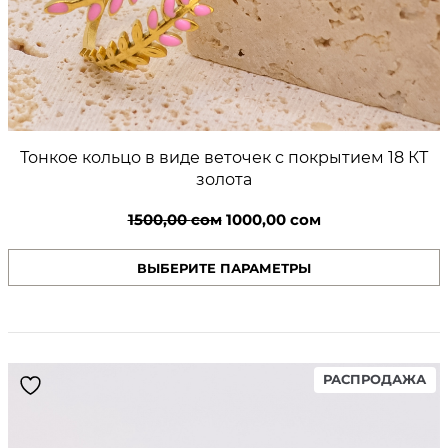
Тонкое кольцо в виде веточек с покрытием 18 КТ
золота
Первоначальная
Текущая
1500,00
сом
1000,00
сом
цена
цена:
ВЫБЕРИТЕ ПАРАМЕТРЫ
составляла
1000,00 сом.
1500,00 сом.
PR
РАСПРОДАЖА
ON
SA