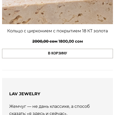
Кольцо с цирконием с покрытием 18 КТ золота
Первоначальная
Текущая
2000,00
сом
1800,00
сом
цена
цена:
В КОРЗИНУ
составляла
1800,00 сом.
2000,00 сом.
LAV JEWELRY
Жемчуг — не дань классике, а способ
сказать: «я здесь и сейчас».