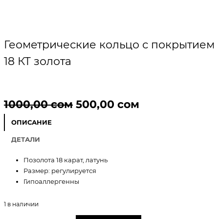
Геометрические кольцо с покрытием
18 КТ золота
П
Т
1000,00
сом
500,00
сом
е
е
ОПИСАНИЕ
р
к
ДЕТАЛИ
в
у
Позолота 18 карат, латунь
Размер: регулируется
о
щ
Гипоаллергенны
н
а
1 в наличии
а
я