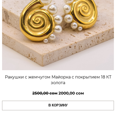
Ракушки с жемчугом Майорка с покрытием 18 КТ
золота
Первоначальная
Текущая
2500,00
сом
2000,00
сом
цена
цена:
В КОРЗИНУ
составляла
2000,00 сом.
2500,00 сом.