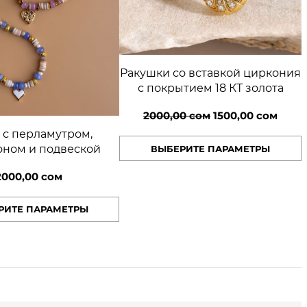
Ракушки со вставкой циркония
с покрытием 18 КТ золота
Первоначальная
Теку
2000,00
сом
1500,00
сом
цена
цена:
 с перламутром,
оном и подвеской
ВЫБЕРИТЕ ПАРАМЕТРЫ
составляла
1500,
2000,00 сом.
2000,00
сом
РИТЕ ПАРАМЕТРЫ