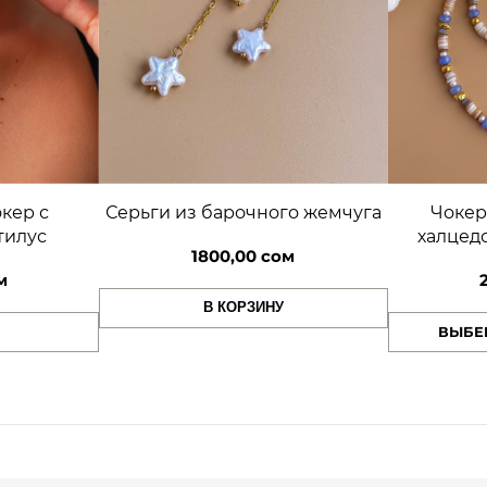
е
м
ч
у
г
а
с
п
о
Серьги из барочного жемчуга
Чокер
кер с
д
халцед
тилус
в
1800,00
сом
е
м
с
В КОРЗИНУ
к
ВЫБЕ
а
м
и