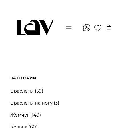
Перейти
к
содержимому
КАТЕГОРИИ
5
Браслеты
59
9
3
Браслеты на ногу
3
т
т
1
о
Жемчуг
149
о
4
в
6
в
Кольца
60