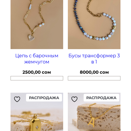
Бусы трансформер 3
Цепь с барочным
в 1
жемчугом
8000,00
сом
2500,00
сом
P
P
РАСПРОДАЖА
РАСПРОДАЖА
R
R
O
O
D
D
U
U
C
C
T
T