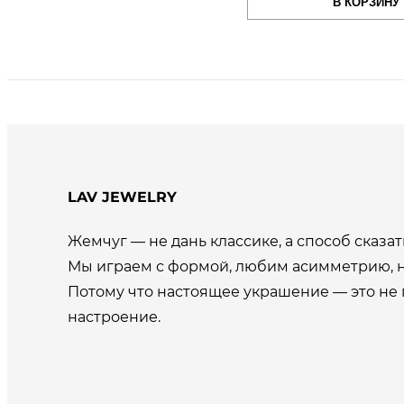
В КОРЗИНУ
составляла
700,00 сом.
сост
1000,00 сом.
1500,
LAV JEWELRY
Жемчуг — не дань классике, а способ сказать
Мы играем с формой, любим асимметрию, н
Потому что настоящее украшение — это не 
настроение.