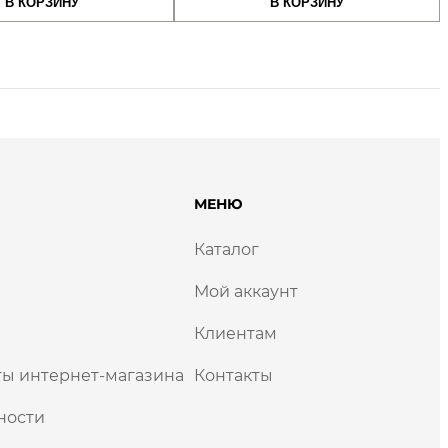
В КОРЗИНУ
В КОРЗИНУ
составляла
1800,00 сом.
составляла
1800,
.
2000,00 сом.
2000,00 сом.
МЕНЮ
Каталог
Мой аккаунт
Клиентам
ы интернет-магазина
Контакты
ности