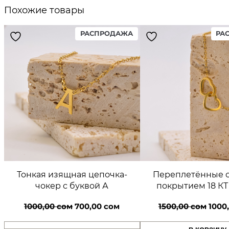
Похожие товары
PRODUCT
РАСПРОДАЖА
РА
ON
SALE
Тонкая изящная цепочка-
Переплетённые с
чокер с буквой А
покрытием 18 КТ
Первоначальная
Текущая
Перв
1000,00
сом
700,00
сом
1500,00
сом
1000
цена
цена:
цена