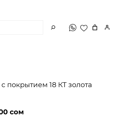
ПОИСК
с покрытием 18 КТ золота
Т
,00
сом
е