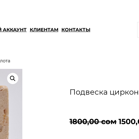
 АККАУНТ
КЛИЕНТАМ
КОНТАКТЫ
олота
Подвеска циркон 
П
1800,00
сом
1500
е