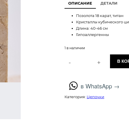
ОПИСАНИЕ
ДЕТАЛИ
р
Позолота 18 карат, титан
в
Кристаллы кубического ц
Длина: 40-46 см
о
Гипоаллергенны
н
1 в наличии
а
-
+
В КО
К
ч
о
л
а
и
в WhatsApp →
ч
л
е
Категория:
Цепочки
с
ь
т
н
в
о
а
т