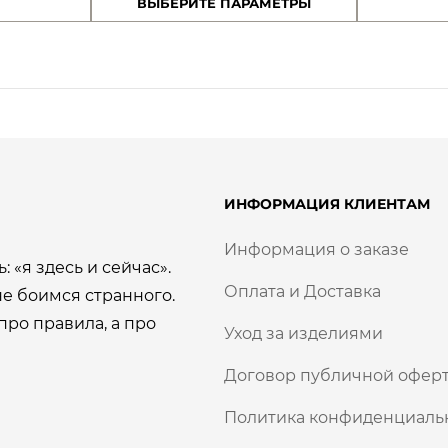
ВЫБЕРИТЕ ПАРАМЕТРЫ
авляла
1000,00 сом.
составляла
1000,00 сом.
в
п
00 сом.
1300,00 сом.
о
л
к
р
я
ы
т
л
и
е
а
м
ИНФОРМАЦИЯ КЛИЕНТАМ
1
1
8
Информация о заказе
К
8
: «я здесь и сейчас».
Т
Оплата и Доставка
е боимся странного.
з
0
о
про правила, а про
Уход за изделиями
л
0
о
Договор публичной оферт
т
,
а
Политика конфиденциаль
0