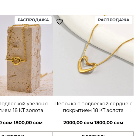
5
PRODUCT
PR
РАСПРОДАЖА
РАСПРОДАЖА
0
ON
ON
SALE
SA
0
,
0
0
с
подвеской узелок с
Цепочка с подвеской сердце с
ием 18 КТ золота
покрытием 18 КТ золота
о
Первоначальная
Текущая
Первоначальная
Теку
00
сом
1800,00
сом
2000,00
сом
1800,00
сом
м
цена
цена:
цена
цена: