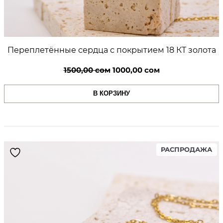
Переплетённые сердца с покрытием 18 КТ золота
Первоначальная
Текущая
1500,00
сом
1000,00
сом
цена
цена:
В КОРЗИНУ
составляла
1000,00 сом.
1500,00 сом.
PR
РАСПРОДАЖА
ON
SA