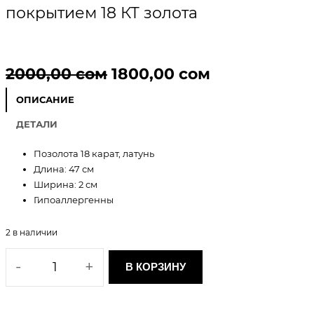
покрытием 18 КТ золота
П
Т
2000,00
сом
1800,00
сом
е
е
ОПИСАНИЕ
р
к
ДЕТАЛИ
в
у
Позолота 18 карат, латунь
Длина: 47 см
о
щ
Ширина: 2 см
Гипоаллергенны
н
а
а
я
2 в наличии
К
ч
ц
-
+
В КОРЗИНУ
о
а
е
л
и
л
н