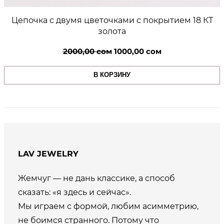
Цепочка с двумя цветочками с покрытием 18 КТ
золота
Первоначальная
Текущая
2000,00
сом
1000,00
сом
цена
цена:
В КОРЗИНУ
составляла
1000,00 сом.
2000,00 сом.
LAV JEWELRY
Жемчуг — не дань классике, а способ
сказать: «я здесь и сейчас».
Мы играем с формой, любим асимметрию,
не боимся странного. Потому что