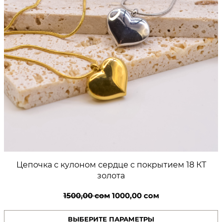
0
и
е
0
м
1
8
К
с
Т
о
з
о
м
л
о
.
т
а
Цепочка с кулоном сердце с покрытием 18 КТ
золота
Первоначальная
Текущая
1500,00
сом
1000,00
сом
цена
цена:
ВЫБЕРИТЕ ПАРАМЕТРЫ
составляла
1000,00 сом.