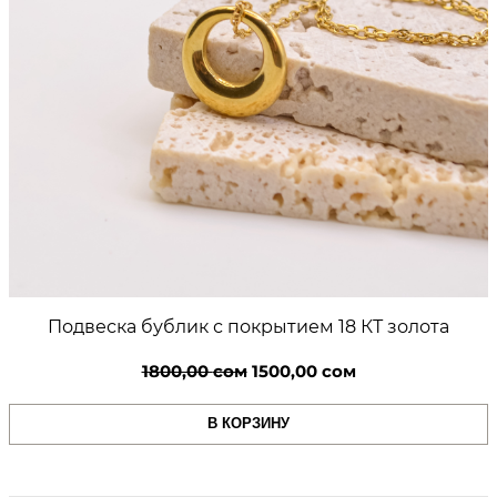
Подвеска бублик с покрытием 18 КТ золота
Первоначальная
Текущая
1800,00
сом
1500,00
сом
цена
цена:
В КОРЗИНУ
составляла
1500,00 сом.
1800,00 сом.