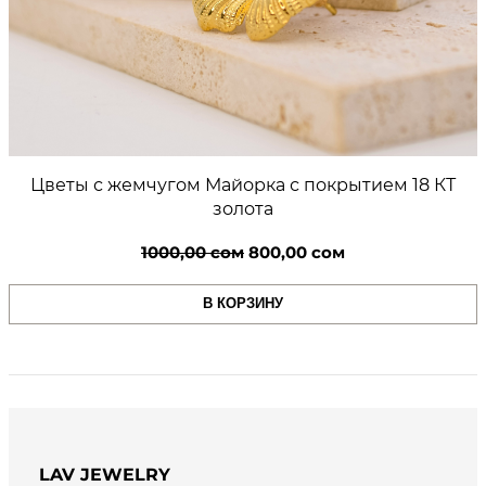
Цветы с жемчугом Майорка с покрытием 18 КТ
золота
Первоначальная
Текущая
1000,00
сом
800,00
сом
цена
цена:
В КОРЗИНУ
составляла
800,00 сом.
1000,00 сом.
LAV JEWELRY