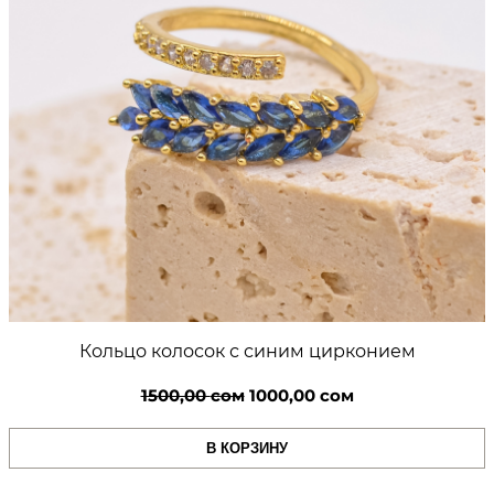
Кольцо колосок с синим цирконием
Первоначальная
Текущая
1500,00
сом
1000,00
сом
цена
цена:
В КОРЗИНУ
составляла
1000,00 сом.
1500,00 сом.