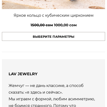
Яркое кольцо с кубическим цирконием
Первоначальная
Текущая
1500,00
сом
1000,00
сом
цена
цена:
ВЫБЕРИТЕ ПАРАМЕТРЫ
составляла
1000,00 сом.
1500,00 сом.
LAV JEWELRY
Жемчуг — не дань классике, а способ
сказать: «я здесь и сейчас».
Мы играем с формой, любим асимметрию,
не боимся странного. Потому что