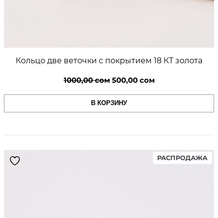
Кольцо две веточки с покрытием 18 КТ золота
Первоначальная
Текущая
1000,00
сом
500,00
сом
цена
цена:
В КОРЗИНУ
составляла
500,00 сом.
1000,00 сом.
PR
РАСПРОДАЖА
ON
SA