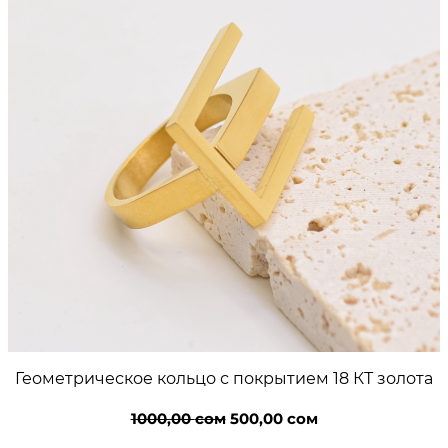
Геометрическое кольцо с покрытием 18 КТ золота
Первоначальная
Текущая
1000,00
сом
500,00
сом
цена
цена: