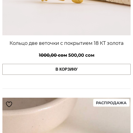
Кольцо две веточки с покрытием 18 КТ золота
Первоначальная
Текущая
1000,00
сом
500,00
сом
цена
цена:
В КОРЗИНУ
составляла
500,00 сом.
1000,00 сом.
PR
РАСПРОДАЖА
ON
SA