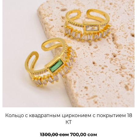
й
Кольцо с квадратным цирконием с покрытием 18
КТ
Первоначальная
Текущая
1300,00
сом
700,00
сом