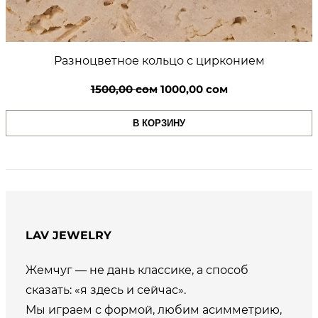
Разноцветное кольцо с цирконием
Первоначальная
Текущая
1500,00
сом
1000,00
сом
цена
цена:
В КОРЗИНУ
составляла
1000,00 сом.
1500,00 сом.
LAV JEWELRY
Жемчуг — не дань классике, а способ
сказать: «я здесь и сейчас».
Мы играем с формой, любим асимметрию,