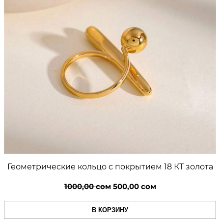
Геометрические кольцо с покрытием 18 КТ золота
Первоначальная
Текущая
1000,00
сом
500,00
сом
цена
цена:
В КОРЗИНУ
составляла
500,00 сом.