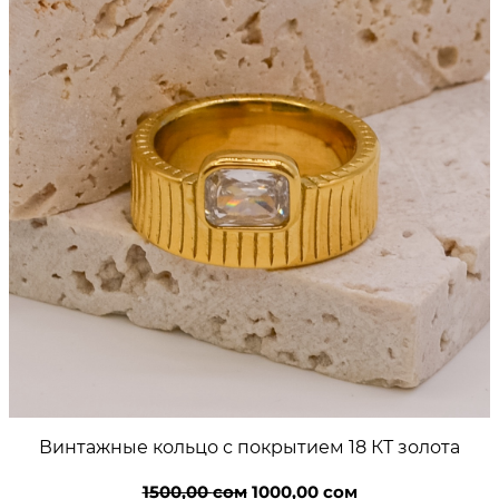
Винтажные кольцо с покрытием 18 КТ золота
Первоначальная
Текущая
1500,00
сом
1000,00
сом