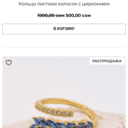
т
Кольцо листики колосок с цирконием
а
Первоначальная
Текущая
1000,00
сом
500,00
сом
цена
цена:
В КОРЗИНУ
составляла
500,00 сом.
1000,00 сом.
PR
РАСПРОДАЖА
ON
SA