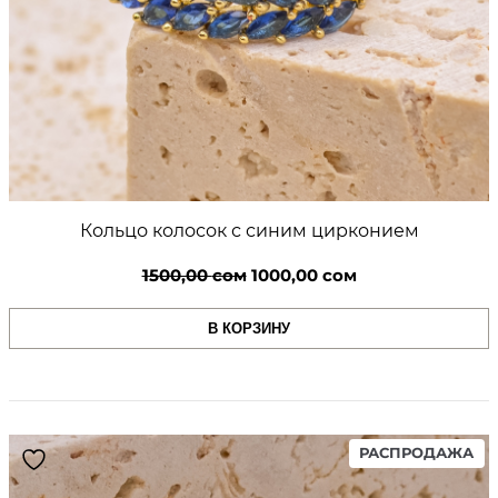
Кольцо колосок с синим цирконием
Первоначальная
Текущая
1500,00
сом
1000,00
сом
цена
цена:
В КОРЗИНУ
составляла
1000,00 сом.
1500,00 сом.
PR
РАСПРОДАЖА
ON
SA