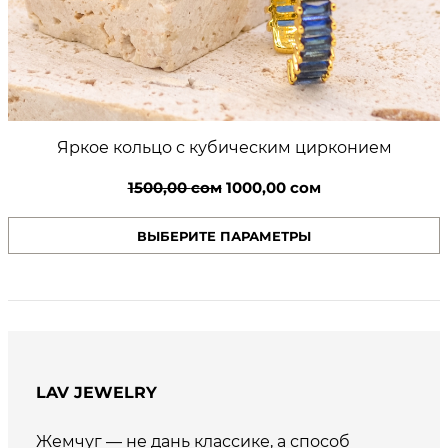
Яркое кольцо с кубическим цирконием
Первоначальная
Текущая
1500,00
сом
1000,00
сом
цена
цена:
ВЫБЕРИТЕ ПАРАМЕТРЫ
составляла
1000,00 сом.
1500,00 сом.
LAV JEWELRY
Жемчуг — не дань классике, а способ