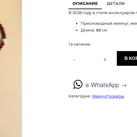
ОПИСАНИЕ
ДЕТАЛИ
В 2026 году в стиле аксессуаро
Пресноводный жемчуг, жем
Длина: 88 см
1 в наличии
-
+
В КО
К
о
л
и
в WhatsApp →
ч
е
Категория:
Жемчуг
Чокеры
с
т
в
о
т
о