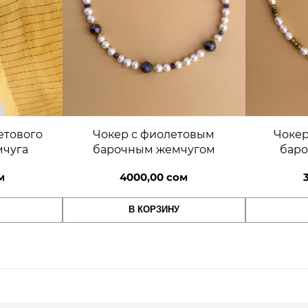
д
л
я
о
ч
к
о
в
с
Чокер
етового
Чокер с фиолетовым
я
баро
мчуга
барочным жемчугом
ш
м
м
4000,00
сом
о
й
В КОРЗИНУ