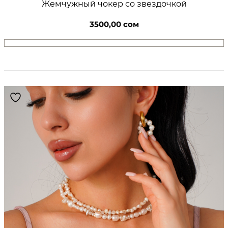
Жемчужный чокер со звездочкой
ч
к
3500,00
сом
о
в
с
а
к
в
а
м
а
р
и
н
о
м