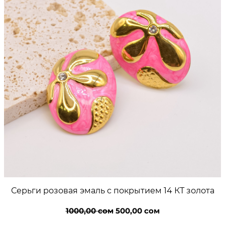
Серьги розовая эмаль с покрытием 14 КТ золота
Первоначальная
Текущая
1000,00
сом
500,00
сом
цена
цена: