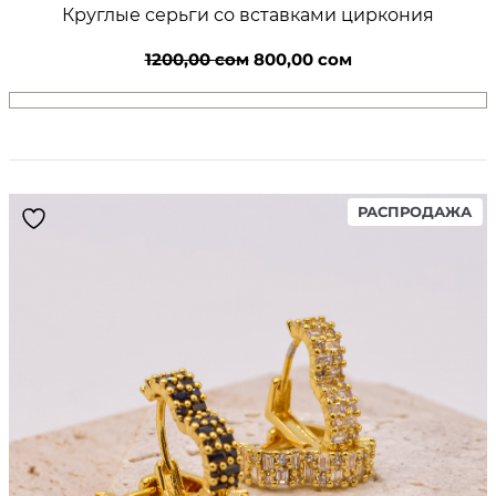
Круглые серьги со вставками циркония
Первоначальная
Текущая
1200,00
сом
800,00
сом
цена
цена:
составляла
800,00 сом.
1200,00 сом.
PR
РАСПРОДАЖА
ON
SA