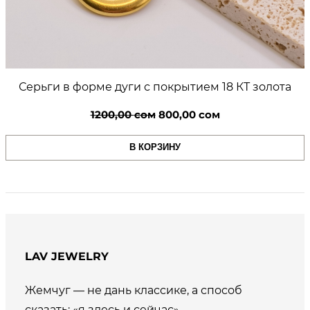
Серьги в форме дуги с покрытием 18 КТ золота
Первоначальная
Текущая
1200,00
сом
800,00
сом
цена
цена:
В КОРЗИНУ
составляла
800,00 сом.
1200,00 сом.
LAV JEWELRY
Жемчуг — не дань классике, а способ
сказать: «я здесь и сейчас».