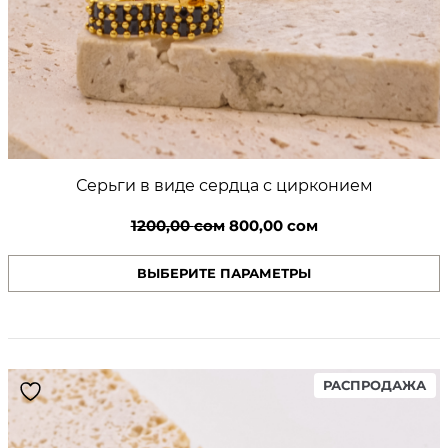
Серьги в виде сердца с цирконием
Первоначальная
Текущая
1200,00
сом
800,00
сом
цена
цена:
ВЫБЕРИТЕ ПАРАМЕТРЫ
составляла
800,00 сом.
1200,00 сом.
PR
РАСПРОДАЖА
ON
SA