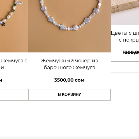
ж
е
м
ч
Цветы с д
у
с покры
г
о
1200,
м
 жемчуга с
Жемчужный чокер из
ми
барочного жемчуга
м
3500,00
сом
В КОРЗИНУ