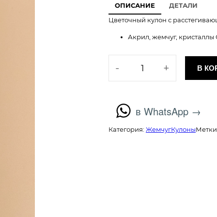
ОПИСАНИЕ
ДЕТАЛИ
Цветочный кулон с расстегива
Акрил, жемчуг, кристаллы
К
-
+
В КО
о
л
и
ч
в WhatsApp →
е
с
Категория:
Жемчуг
Кулоны
Метки
т
в
о
т
о
в
а
р