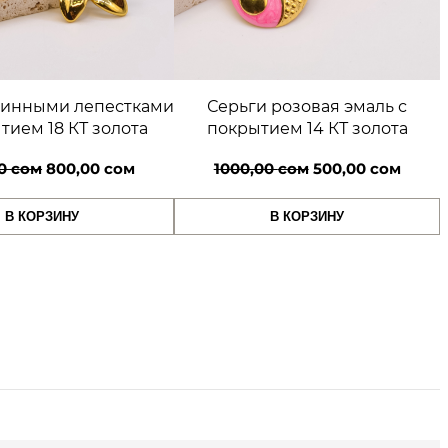
линными лепестками
Серьги розовая эмаль с
тием 18 КТ золота
покрытием 14 КТ золота
Первоначальная
Текущая
Первоначальная
Текущ
00
сом
800,00
сом
1000,00
сом
500,00
сом
цена
цена:
цена
цена:
В КОРЗИНУ
В КОРЗИНУ
составляла
800,00 сом.
составляла
500,00
1200,00 сом.
1000,00 сом.