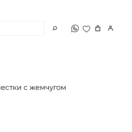
ПОИСК
пестки с жемчугом