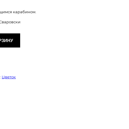
ющимся карабином.
 Сваровски
РЗИНУ
:
Цветок