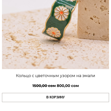
Кольцо с цветочным узором на эмали
Первоначальная
Текущая
1500,00
сом
800,00
сом
цена
цена:
В КОРЗИНУ
составляла
800,00 сом.
1500,00 сом.