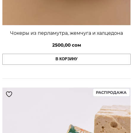
Чокеры из перламутра, жемчуга и халцедона
2500,00
сом
В КОРЗИНУ
PR
РАСПРОДАЖА
ON
SA