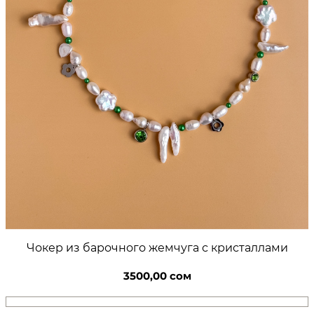
р
и
з
п
е
р
л
а
м
у
т
р
а
ц
в
е
Чокер из барочного жемчуга с кристаллами
т
о
3500,00
сом
ч
к