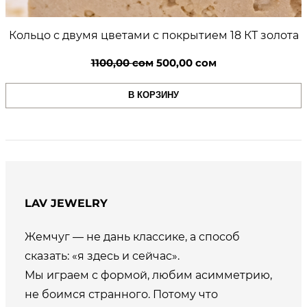
Кольцо с двумя цветами с покрытием 18 КТ золота
Первоначальная
Текущая
1100,00
сом
500,00
сом
цена
цена:
В КОРЗИНУ
составляла
500,00 сом.
1100,00 сом.
LAV JEWELRY
Жемчуг — не дань классике, а способ
сказать: «я здесь и сейчас».
Мы играем с формой, любим асимметрию,
не боимся странного. Потому что