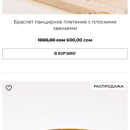
Браслет панцирное плетение с плоскими
звеньями
Первоначальная
Текущая
1000,00
сом
600,00
сом
цена
цена:
В КОРЗИНУ
составляла
600,00 сом.
1000,00 сом.
PR
РАСПРОДАЖА
ON
SA