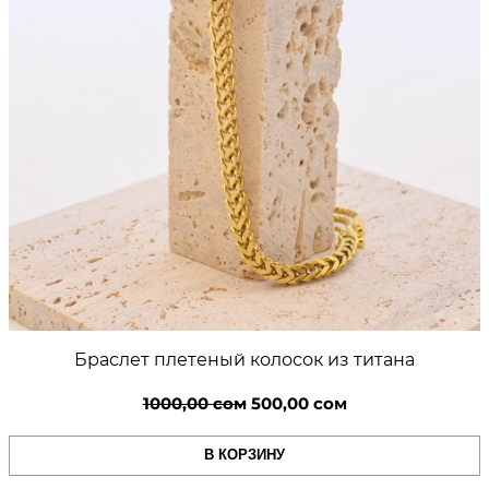
Браслет плетеный колосок из титана
Первоначальная
Текущая
1000,00
сом
500,00
сом
цена
цена:
В КОРЗИНУ
составляла
500,00 сом.
1000,00 сом.