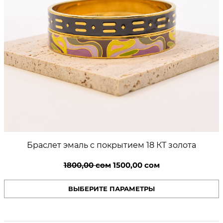
Браслет эмаль c покрытием 18 КТ золота
Первоначальная
Текущая
1800,00
сом
1500,00
сом
цена
цена:
ВЫБЕРИТЕ ПАРАМЕТРЫ
составляла
1500,00 сом.
1800,00 сом.