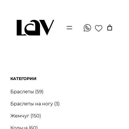
Перейти
к
содержимому
КАТЕГОРИИ
5
Браслеты
59
9
3
Браслеты на ногу
3
т
т
1
о
Жемчуг
150
о
5
в
6
в
Кольца
60